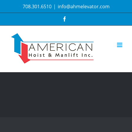
Skip
708.301.6510
|
info@ahmelevator.com
to
content
Facebook